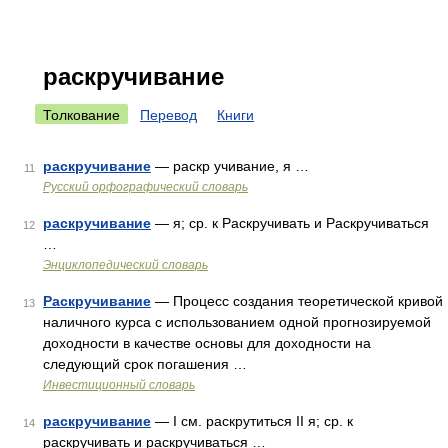
раскручивание
Толкование
Перевод
Книги
раскручивание
— раскр учивание, я …
11
Русский орфографический словарь
раскручивание
— я; ср. к Раскручивать и Раскручиваться
12
…
Энциклопедический словарь
Раскручивание
— Процесс создания теоретической кривой
13
наличного курса с использованием одной прогнозируемой
доходности в качестве основы для доходности на
следующий срок погашения …
Инвестиционный словарь
раскручивание
— I см. раскрутиться II я; ср. к
14
раскручивать и раскручиваться …