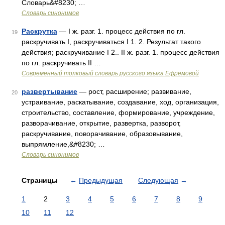
Словарь&#8230; …
Словарь синонимов
Раскрутка
— I ж. разг. 1. процесс действия по гл.
19
раскручивать I, раскручиваться I 1. 2. Результат такого
действия; раскручивание I 2.. II ж. разг. 1. процесс действия
по гл. раскручивать II …
Современный толковый словарь русского языка Ефремовой
развертывание
— рост, расширение; развивание,
20
устраивание, раскатывание, создавание, ход, организация,
строительство, составление, формирование, учреждение,
разворачивание, открытие, развертка, разворот,
раскручивание, поворачивание, образовывание,
выпрямление,&#8230; …
Словарь синонимов
Страницы
←
Предыдущая
Следующая
→
1
2
3
4
5
6
7
8
9
10
11
12