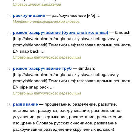
Словарь многих выражений
раскручивание
— рас/круч/ива/ни/е [й/э] …
15
Морфемно-орфографический словарь
резкое раскручивание (бурильной колонны)
— &mdash;
16
[http://slovarionline.ru/anglo russkiy slovar neftegazovoy
promyishlennosti/] Тематики нефтегазовая промышленность
EN snap back …
Справочник технического переводчика
резкое раскручивание труб
— &mdash;
17
[http://slovarionline.ru/anglo russkiy slovar neftegazovoy
promyishlennosti/] Тематики нефтегазовая промышленность
EN pipe snap back …
Справочник технического переводчика
развивание
— процветание, разделение, развитие,
18
пестование, раскрутка, раскручивание, распрямление,
улучшение, развертывание, расплетание, расплетение,
изощрение Словарь русских синонимов. развивание
раскручивание разъединение скрученных волокон)